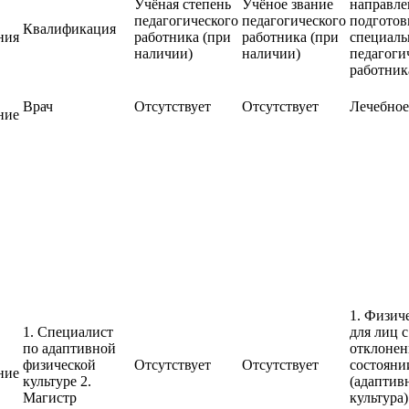
Учёная степень
Учёное звание
направле
педагогического
педагогического
подготов
Квалификация
ния
работника (при
работника (при
специаль
наличии)
наличии)
педагоги
работник
Врач
Отсутствует
Отсутствует
Лечебное
ние
1. Физич
1. Специалист
для лиц с
по адаптивной
отклонен
физической
Отсутствует
Отсутствует
состояни
ние
культуре 2.
(адаптив
Магистр
культура)