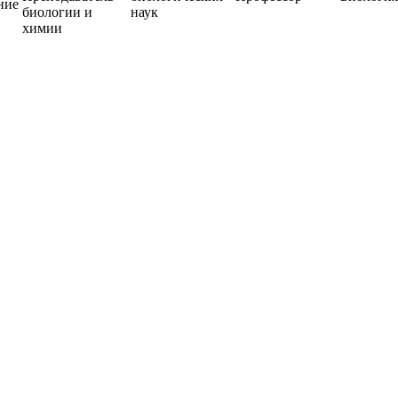
ние
биологии и
наук
химии