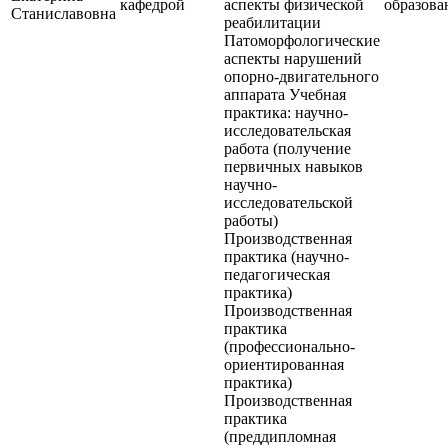
кафедрой
аспекты физической
образова
Станиславовна
реабилитации
Патоморфологические
аспекты нарушений
опорно-двигательного
аппарата Учебная
практика: научно-
исследовательская
работа (получение
первичных навыков
научно-
исследовательской
работы)
Производственная
практика (научно-
педагогическая
практика)
Производственная
практика
(профессионально-
ориентированная
практика)
Производственная
практика
(преддипломная