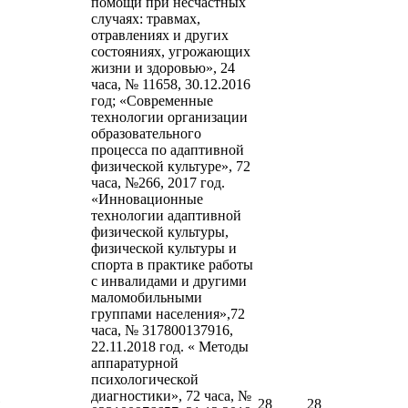
помощи при несчастных
случаях: травмах,
отравлениях и других
состояниях, угрожающих
жизни и здоровью», 24
часа, № 11658, 30.12.2016
год; «Современные
технологии организации
образовательного
процесса по адаптивной
физической культуре», 72
часа, №266, 2017 год.
«Инновационные
технологии адаптивной
физической культуры,
физической культуры и
спорта в практике работы
с инвалидами и другими
маломобильными
группами населения»,72
часа, № 317800137916,
22.11.2018 год. « Методы
аппаратурной
психологической
диагностики», 72 часа, №
28
28