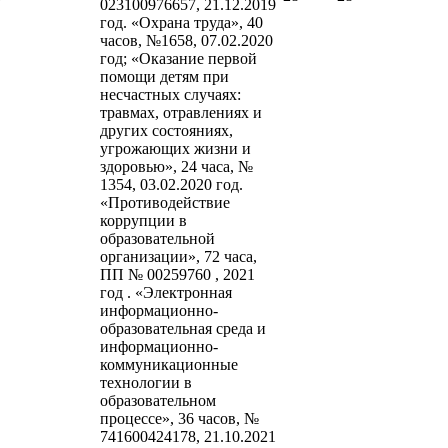
023100976657, 21.12.2019
год. «Охрана труда», 40
часов, №1658, 07.02.2020
год; «Оказание первой
помощи детям при
несчастных случаях:
травмах, отравлениях и
других состояниях,
угрожающих жизни и
здоровью», 24 часа, №
1354, 03.02.2020 год.
«Противодействие
коррупции в
образовательной
организации», 72 часа,
ПП № 00259760 , 2021
год . «Электронная
информационно-
образовательная среда и
информационно-
коммуникационные
технологии в
образовательном
процессе», 36 часов, №
741600424178, 21.10.2021