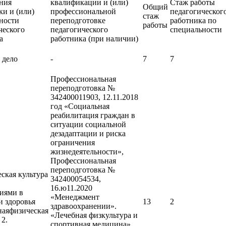
ния
квалификации и (или)
Стаж работы
Общий
ки и (или)
профессиональной
педагогическог
стаж
ности
переподготовке
работника по
работы
ческого
педагогического
специальности
а
работника (при наличии)
 дело
-
7
7
Профессиональная
переподготовка №
342400011903, 12.11.2018
год «Социальная
реабилитация граждан в
ситуации социальной
дезадаптации и риска
ограничения
жизнедеятельности»,
Профессиональная
переподготовка №
еская культура
342400054534,
16.ю11.2020
иями в
«Менеджмент
и здоровья
13
2
здравоохранении».
наяфизическая
«Лечебная физкультура и
 2.
спортивная медицина»,