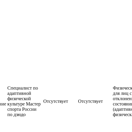
Специалист по
Физическ
адаптивной
для лиц с
физической
отклонен
Отсутствует
Отсутствует
ние
культуре Мастер
состояни
спорта России
(адаптив
по дзюдо
физическ