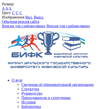
Размер:
A
A
A
Цвет:
C
C
C
Изображения
Вкл.
Выкл.
Обычная версия сайта
Версия для слабовидящих
Версия для слабовидящих
О вузе
Сведения об образовательной организации
Структура
Руководство
Преподаватели и сотрудники
История
Библиотека