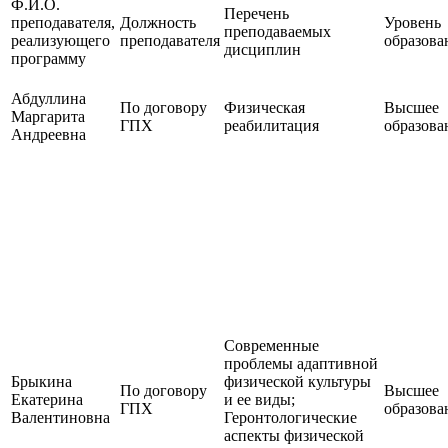
Ф.И.О.
Перечень
преподавателя,
Должность
Уровень
преподаваемых
реализующего
преподавателя
образова
дисциплин
программу
Абдуллина
По договору
Физическая
Высшее
Маргарита
ГПХ
реабилитация
образова
Андреевна
Современные
проблемы адаптивной
Брыкина
физической культуры
По договору
Высшее
Екатерина
и ее виды;
ГПХ
образова
Валентиновна
Геронтологические
аспекты физической