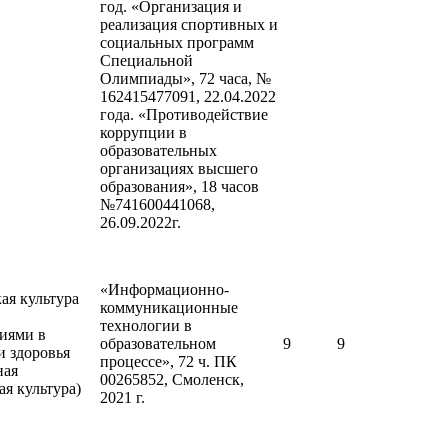
год. «Организация и
реализация спортивных и
социальных программ
Специальной
Олимпиады», 72 часа, №
162415477091, 22.04.2022
года. «Противодействие
коррупции в
образовательных
организациях высшего
образования», 18 часов
№741600441068,
26.09.2022г.
«Информационно-
ая культура
коммуникационные
технологии в
иями в
образовательном
9
9
и здоровья
процессе», 72 ч. ПК
ная
00265852, Смоленск,
ая культура)
2021 г.