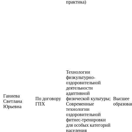
практика)
Технологии
физкультурно-
оздоровительной
деятельности
адаптивной
Ганиева
По договору
физической культуры;
Высшее
Светлана
ГПХ
Современные
образова
Юрьевна
технологии
оздоровительной
фитнес-тренировки
для особых категорий
населения