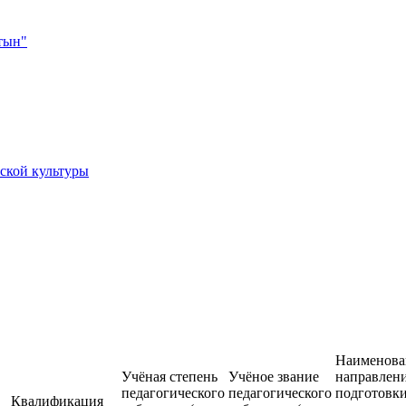
тын"
ской культуры
Наименова
Учёная степень
Учёное звание
направлен
педагогического
педагогического
подготовки
Квалификация