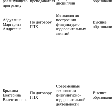
реализующего
преподавателя
образован
дисциплин
программу
Методология
Абдуллина
построения
По договору
Высшее
Маргарита
физкультурно-
ГПХ
образован
Андреевна
оздоровительных
занятий
Современные
Брыкина
технологии
По договору
Высшее
Екатерина
физкультурно-
ГПХ
образован
Валентиновна
оздоровительной
деятельности