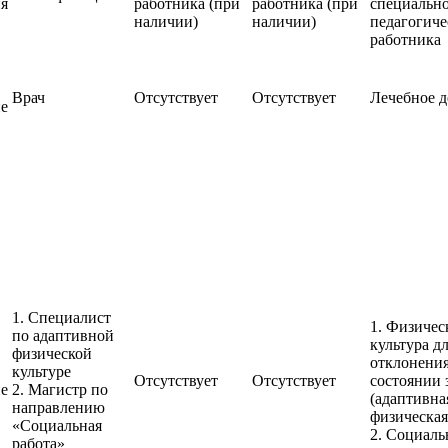
ия
работника (при
работника (при
специальн
наличии)
наличии)
педагогиче
работника
Врач
Отсутствует
Отсутствует
Лечебное д
ие
1. Специалист
1. Физичес
по адаптивной
культура дл
физической
отклонени
культуре
Отсутствует
Отсутствует
состоянии 
ие
2. Магистр по
(адаптивна
направлению
физическая
«Социальная
2. Социаль
работа»