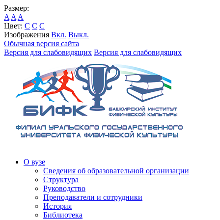
Размер:
A
A
A
Цвет:
C
C
C
Изображения
Вкл.
Выкл.
Обычная версия сайта
Версия для слабовидящих
Версия для слабовидящих
О вузе
Сведения об образовательной организации
Структура
Руководство
Преподаватели и сотрудники
История
Библиотека