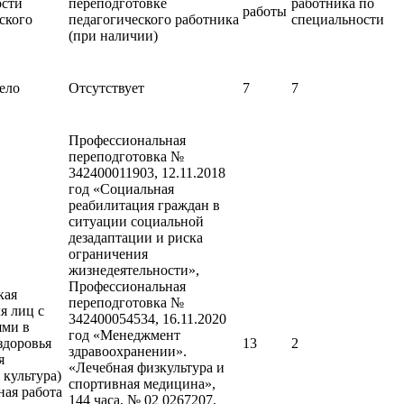
ости
переподготовке
работника по
работы
ского
педагогического работника
специальности
(при наличии)
ело
Отсутствует
7
7
Профессиональная
переподготовка №
342400011903, 12.11.2018
год «Социальная
реабилитация граждан в
ситуации социальной
дезадаптации и риска
ограничения
жизнедеятельности»,
Профессиональная
кая
переподготовка №
я лиц с
342400054534, 16.11.2020
ями в
год «Менеджмент
здоровья
13
2
здравоохранении».
я
«Лечебная физкультура и
 культура)
спортивная медицина»,
ная работа
144 часа, № 02 0267207,