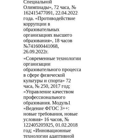
Специальной
Олимпиады», 72 часа, №
162415477091, 22.04.2022
года. «Противодействие
коррупции в
образовательных
организациях высшего
образования», 18 часов
№741600441068,
26.09.2022г.
«Современные технологии
организации
образовательного процесса
в сфере физической
культуры и спорта» 72
часа, № 250, 2017 год;
«Управление качеством
профессионального
образования. Модуль1
«Ведение ФГОС 3++:
новые требования, новые
условия» 16 часов, №
122405205925, 01.02.2018
год; «Инновационные
технологии адаптивной