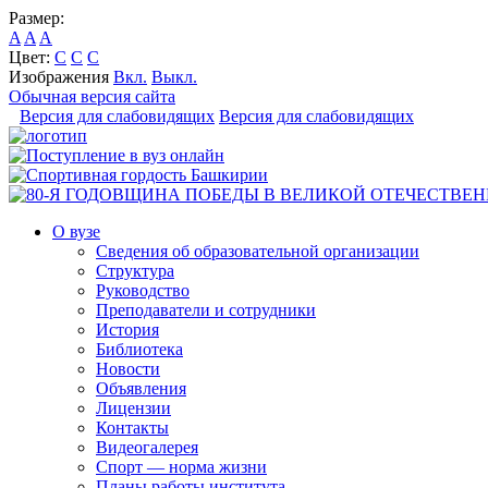
Размер:
A
A
A
Цвет:
C
C
C
Изображения
Вкл.
Выкл.
Обычная версия сайта
Версия для слабовидящих
Версия для слабовидящих
О вузе
Сведения об образовательной организации
Структура
Руководство
Преподаватели и сотрудники
История
Библиотека
Новости
Объявления
Лицензии
Контакты
Видеогалерея
Спорт — норма жизни
Планы работы института